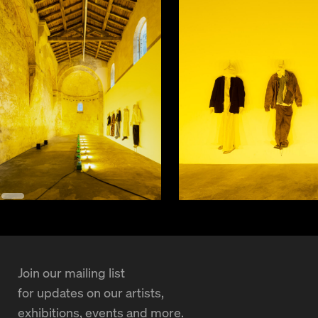
processus de mortification, qu’il soit inéluctable ou propre
aux espaces transformatifs que sont les temples religieux
et artistiques. Ils sont des désirs résistants, des invitations à
la communion. Sous leurs effets corrosifs se dévoilent une
improbable tendresse, la maladresse et la démesure de nos
tentatives tantôt chancelantes – telles ces maigres
squelettes – tantôt héroïques – l’éclairage intense – pour
habiter le jour et habiller la nuit.
– Coralie Dupinet
Join our mailing list
for updates on our artists,
exhibitions, events and more.